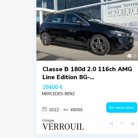
15
Classe B 180d 2.0 116ch AMG
Line Edition 8G-...
28400 €
MERCEDES-BENZ
En savoir plus
2022
48000