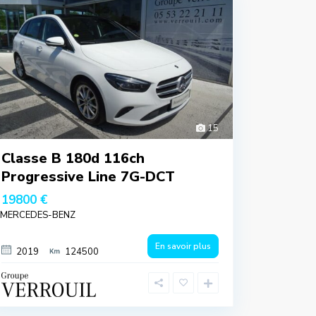
15
Classe B 180d 116ch
Progressive Line 7G-DCT
19800 €
MERCEDES-BENZ
En savoir plus
2019
124500