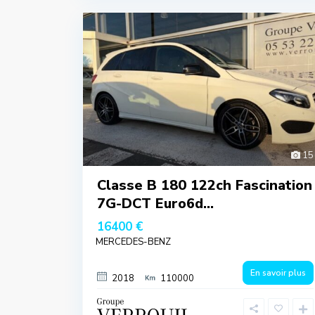
15
Classe B 180 122ch Fascination
7G-DCT Euro6d...
16400 €
MERCEDES-BENZ
En savoir plus
2018
110000