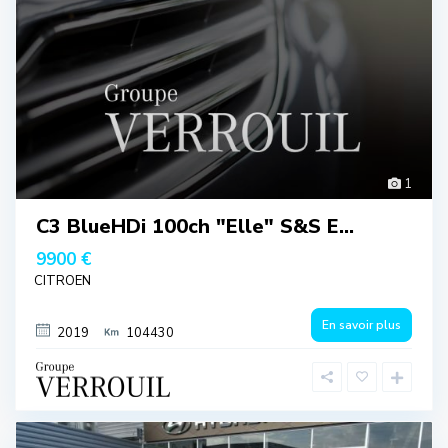
1
C3 BlueHDi 100ch "Elle" S&S E...
9900 €
CITROEN
En savoir plus
2019
104430