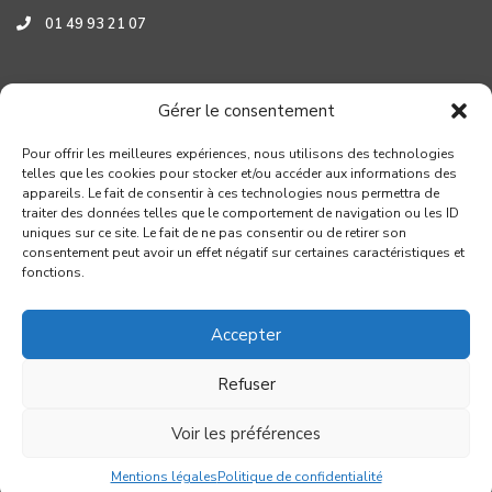
01 49 93 21 07
Assistance HYUNDAI
Gérer le consentement
0 800 001 219
Pour offrir les meilleures expériences, nous utilisons des technologies
telles que les cookies pour stocker et/ou accéder aux informations des
appareils. Le fait de consentir à ces technologies nous permettra de
traiter des données telles que le comportement de navigation ou les ID
uniques sur ce site. Le fait de ne pas consentir ou de retirer son
consentement peut avoir un effet négatif sur certaines caractéristiques et
fonctions.
Accepter
Refuser
Copyright GROUPE VERROUIL - Création : Distinguez-vous.com
Voir les préférences
Conditions générales de réparation
Mentions légales
Politique de confidentialité
Mentions légales
Politique de confidentialité