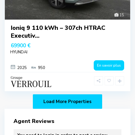
15
Ioniq 9 110 kWh – 307ch HTRAC
Executiv...
69900 €
HYUNDAI
En savoir plus
2025
950
Agent Reviews