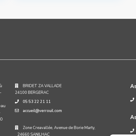
où
A
BRIDET ZA VALLADE
-
24100 BERGERAC
05 53 22 21 11
eau
accueil@verrouil.com
-
As
30
Zone Creavallée, Avenue de Borie Marty,
24660 SANILHAC