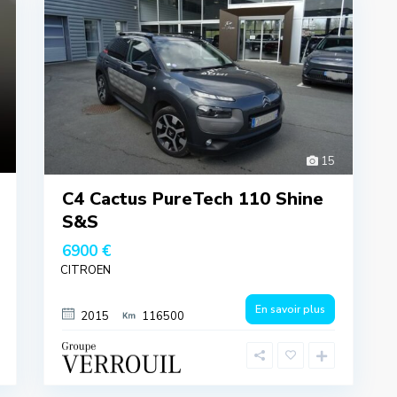
15
C4 Cactus PureTech 110 Shine
S&S
6900 €
CITROEN
En savoir plus
2015
116500