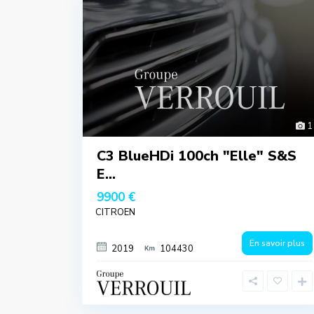
1
C3 BlueHDi 100ch "Elle" S&S
E...
9900 €
CITROEN
En savoir plus
2019
104430