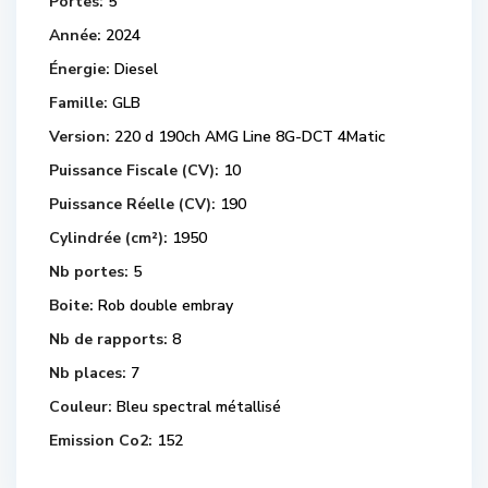
Portes:
5
Année:
2024
Énergie:
Diesel
Famille:
GLB
Version:
220 d 190ch AMG Line 8G-DCT 4Matic
Puissance Fiscale (CV):
10
Puissance Réelle (CV):
190
Cylindrée (cm²):
1950
Nb portes:
5
Boite:
Rob double embray
Nb de rapports:
8
Nb places:
7
Couleur:
Bleu spectral métallisé
Emission Co2:
152