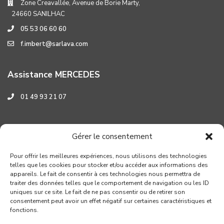
Zone Creavallée, Avenue de Borie Marty,
24660 SANILHAC
05 53 06 60 60
f.imbert@sarlava.com
Assistance MERCEDES
01 49 93 21 07
Assistance HYUNDAI
Gérer le consentement
0 800 001 219
Pour offrir les meilleures expériences, nous utilisons des technologies
telles que les cookies pour stocker et/ou accéder aux informations des
appareils. Le fait de consentir à ces technologies nous permettra de
traiter des données telles que le comportement de navigation ou les ID
uniques sur ce site. Le fait de ne pas consentir ou de retirer son
consentement peut avoir un effet négatif sur certaines caractéristiques et
fonctions.