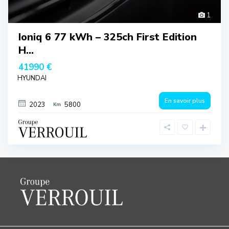
1
Ioniq 6 77 kWh – 325ch First Edition
H...
41990 €
HYUNDAI
En savoir plus
2023
5800