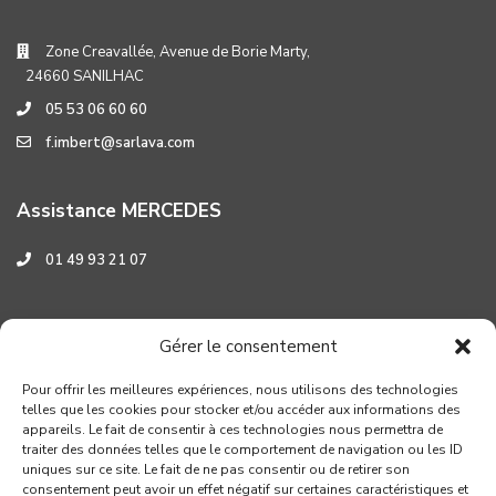
Zone Creavallée, Avenue de Borie Marty,
24660 SANILHAC
05 53 06 60 60
f.imbert@sarlava.com
Assistance MERCEDES
01 49 93 21 07
Assistance HYUNDAI
Gérer le consentement
0 800 001 219
Pour offrir les meilleures expériences, nous utilisons des technologies
telles que les cookies pour stocker et/ou accéder aux informations des
appareils. Le fait de consentir à ces technologies nous permettra de
traiter des données telles que le comportement de navigation ou les ID
uniques sur ce site. Le fait de ne pas consentir ou de retirer son
consentement peut avoir un effet négatif sur certaines caractéristiques et