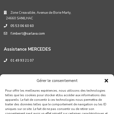
Zone Creavallée, Avenue de Borie Marty,
24660 SANILHAC
05 53 06 60 60
f.imbert@sarlava.com
Assistance MERCEDES
01 49 93 21 07
Assistance HYUNDAI
Gérer le consentement
0 800 001 219
Pour offrir les meilleures expériences, nous utilisons des technologies
telles que les cookies pour stocker et/ou accéder aux informations des
appareils. Le fait de consentir à ces technologies nous permettra de
traiter des données telles que le comportement de navigation ou les ID
uniques sur ce site. Le fait de ne pas consentir ou de retirer son
consentement peut avoir un effet négatif sur certaines caractéristiques et