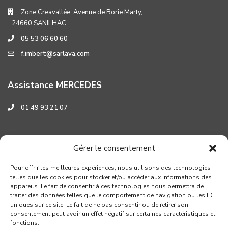
Zone Creavallée, Avenue de Borie Marty,
24660 SANILHAC
05 53 06 60 60
f.imbert@sarlava.com
Assistance MERCEDES
01 49 93 21 07
Assistance HYUNDAI
Gérer le consentement
0 800 001 219
Pour offrir les meilleures expériences, nous utilisons des technologies
telles que les cookies pour stocker et/ou accéder aux informations des
appareils. Le fait de consentir à ces technologies nous permettra de
traiter des données telles que le comportement de navigation ou les ID
uniques sur ce site. Le fait de ne pas consentir ou de retirer son
consentement peut avoir un effet négatif sur certaines caractéristiques et
fonctions.