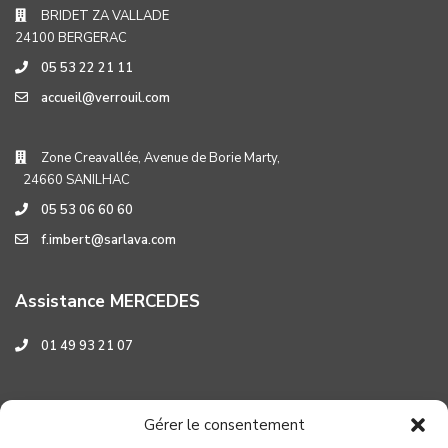
BRIDET ZA VALLADE
24100 BERGERAC
05 53 22 21 11
accueil@verrouil.com
Zone Creavallée, Avenue de Borie Marty,
24660 SANILHAC
05 53 06 60 60
f.imbert@sarlava.com
Assistance MERCEDES
01 49 93 21 07
Assistance HYUNDAI
Gérer le consentement