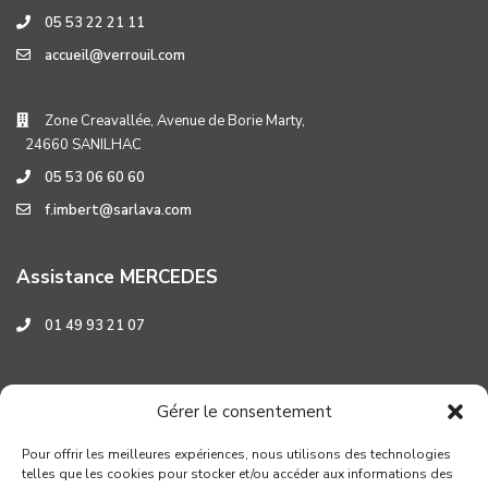
05 53 22 21 11
accueil@verrouil.com
Zone Creavallée, Avenue de Borie Marty,
24660 SANILHAC
05 53 06 60 60
f.imbert@sarlava.com
Assistance MERCEDES
01 49 93 21 07
Assistance HYUNDAI
Gérer le consentement
0 800 001 219
Pour offrir les meilleures expériences, nous utilisons des technologies
telles que les cookies pour stocker et/ou accéder aux informations des