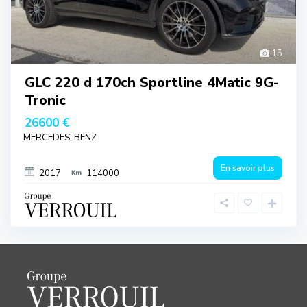
15
GLC 220 d 170ch Sportline 4Matic 9G-
Tronic
26600 €
MERCEDES-BENZ
En savoir plus
2017
114000