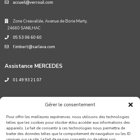
accueil@verrouil.com
Zone Creavallée, Avenue de Borie Marty,
24660 SANILHAC
05 53 06 60 60
f.imbert@sarlava.com
Assistance MERCEDES
01 49 93 21 07
Assistance HYUNDAI
Gérer le consentement
0 800 001 219
Pour offrir les meilleures expériences, nous utilisons des technologies
telles que les cookies pour stocker et/ou accéder aux informations des
appareils. Le fait de consentir à ces technologies nous permettra de
traiter des données telles que le comportement de navigation ou les ID
uniques sur ce site. Le fait de ne pas consentir ou de retirer son