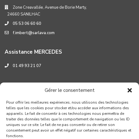
Zone Creavallée, Avenue de Borie Marty,
24660 SANILHAC
05 53 06 60 60
f.imbert@sarlava.com
Assistance MERCEDES
01 49 93 21 07
Assistance HYUNDAI
Gérer le consentement
0 800 001 219
Pour offrir les meilleures expériences, nous utilisons des technologies
telles que les cookies pour stocker et/ou accéder aux informations des
appareils. Le fait de consentir à ces technologies nous permettra de
traiter des données telles que le comportement de navigation ou les ID
uniques sur ce site. Le fait de ne pas consentir ou de retirer son
consentement peut avoir un effet négatif sur certaines caractéristiques et
fonctions.