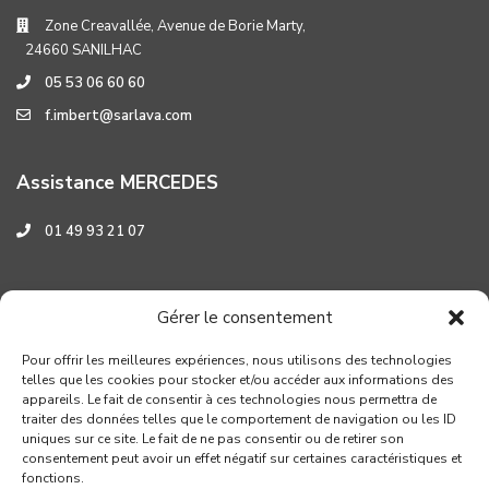
Zone Creavallée, Avenue de Borie Marty,
24660 SANILHAC
05 53 06 60 60
f.imbert@sarlava.com
Assistance MERCEDES
01 49 93 21 07
Assistance HYUNDAI
Gérer le consentement
0 800 001 219
Pour offrir les meilleures expériences, nous utilisons des technologies
telles que les cookies pour stocker et/ou accéder aux informations des
appareils. Le fait de consentir à ces technologies nous permettra de
traiter des données telles que le comportement de navigation ou les ID
uniques sur ce site. Le fait de ne pas consentir ou de retirer son
consentement peut avoir un effet négatif sur certaines caractéristiques et
fonctions.