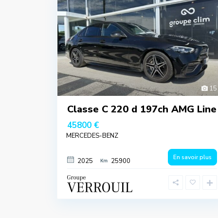
15
Classe C 220 d 197ch AMG Line
45800 €
MERCEDES-BENZ
En savoir plus
2025
25900