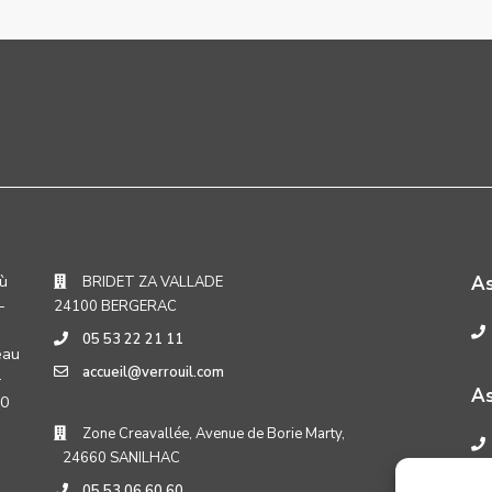
où
A
BRIDET ZA VALLADE
-
24100 BERGERAC
05 53 22 21 11
eau
accueil@verrouil.com
-
As
30
Zone Creavallée, Avenue de Borie Marty,
24660 SANILHAC
05 53 06 60 60