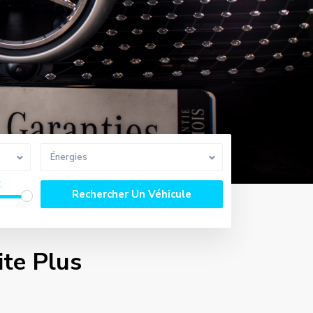
Énergies
€
ite Plus