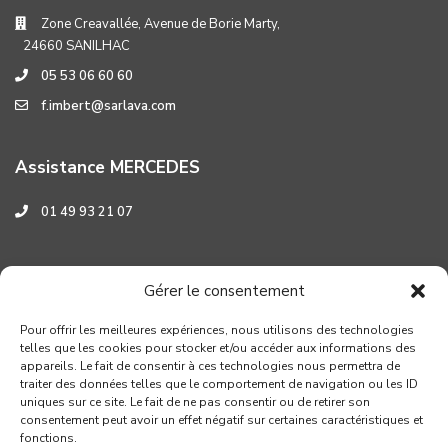
Zone Creavallée, Avenue de Borie Marty,
24660 SANILHAC
05 53 06 60 60
f.imbert@sarlava.com
Assistance MERCEDES
01 49 93 21 07
Assistance HYUNDAI
Gérer le consentement
0 800 001 219
Pour offrir les meilleures expériences, nous utilisons des technologies
telles que les cookies pour stocker et/ou accéder aux informations des
appareils. Le fait de consentir à ces technologies nous permettra de
traiter des données telles que le comportement de navigation ou les ID
uniques sur ce site. Le fait de ne pas consentir ou de retirer son
consentement peut avoir un effet négatif sur certaines caractéristiques et
fonctions.