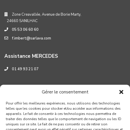
Zone Creavallée, Avenue de Borie Marty,
24660 SANILHAC
05 53 06 60 60
f.imbert@sarlava.com
Assistance MERCEDES
01 49 93 21 07
Assistance HYUNDAI
Gérer le consentement
0 800 001 219
Pour offrir les meilleures expériences, nous utilisons des technologies
telles que les cookies pour stocker et/ou accéder aux informations des
appareils. Le fait de consentir à ces technologies nous permettra de
traiter des données telles que le comportement de navigation ou les ID
uniques sur ce site. Le fait de ne pas consentir ou de retirer son
consentement peut avoir un effet négatif sur certaines caractéristiques et