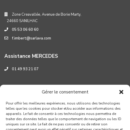
Zone Creavallée, Avenue de Borie Marty,
24660 SANILHAC
05 53 06 60 60
f.imbert@sarlava.com
Assistance MERCEDES
01 49 93 21 07
Assistance HYUNDAI
Gérer le consentement
0 800 001 219
Pour offrir les meilleures expériences, nous utilisons des technologies
telles que les cookies pour stocker et/ou accéder aux informations des
appareils. Le fait de consentir à ces technologies nous permettra de
traiter des données telles que le comportement de navigation ou les ID
uniques sur ce site. Le fait de ne pas consentir ou de retirer son
consentement peut avoir un effet négatif sur certaines caractéristiques et