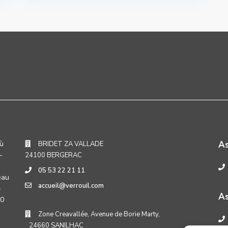
où
A
BRIDET ZA VALLADE
-
24100 BERGERAC
05 53 22 21 11
eau
accueil@verrouil.com
-
As
30
Zone Creavallée, Avenue de Borie Marty,
24660 SANILHAC