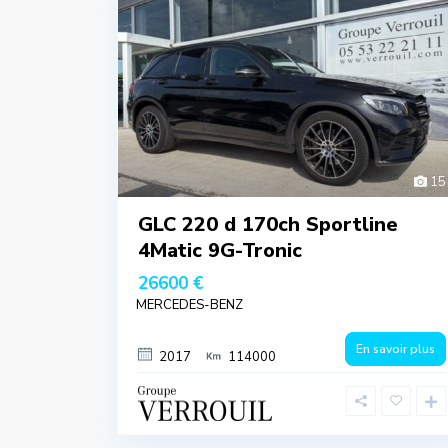
15
GLC 220 d 170ch Sportline
4Matic 9G-Tronic
26600 €
MERCEDES-BENZ
En savoir plus
2017
114000