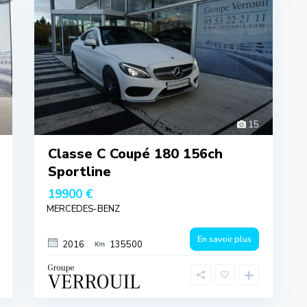
15
Classe C Coupé 180 156ch
Sportline
19900 €
MERCEDES-BENZ
En savoir plus
2016
135500