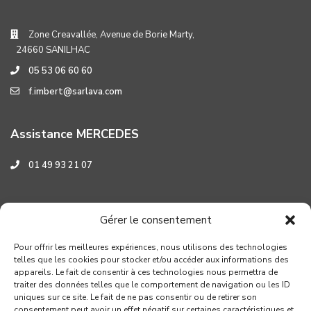
Zone Creavallée, Avenue de Borie Marty,
24660 SANILHAC
05 53 06 60 60
f.imbert@sarlava.com
Assistance MERCEDES
01 49 93 21 07
Assistance HYUNDAI
Gérer le consentement
0 800 001 219
Pour offrir les meilleures expériences, nous utilisons des technologies
telles que les cookies pour stocker et/ou accéder aux informations des
appareils. Le fait de consentir à ces technologies nous permettra de
traiter des données telles que le comportement de navigation ou les ID
uniques sur ce site. Le fait de ne pas consentir ou de retirer son
consentement peut avoir un effet négatif sur certaines caractéristiques et