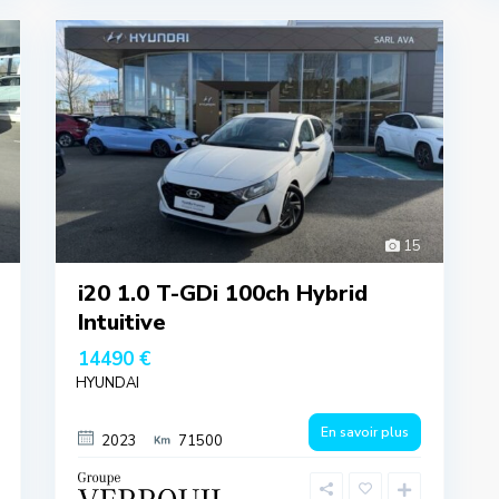
15
i20 1.0 T-GDi 100ch Hybrid
Intuitive
14490 €
HYUNDAI
En savoir plus
2023
71500