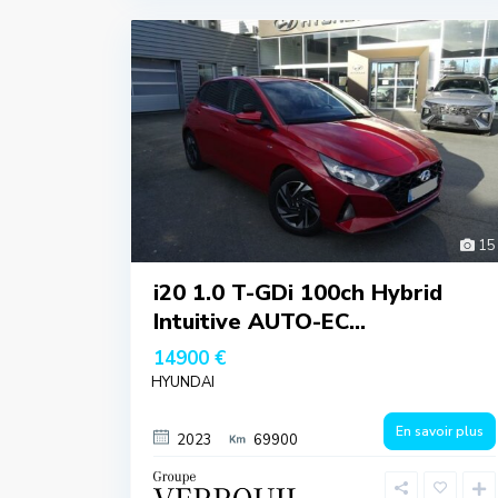
15
i20 1.0 T-GDi 100ch Hybrid
Intuitive AUTO-EC...
14900 €
HYUNDAI
En savoir plus
2023
69900