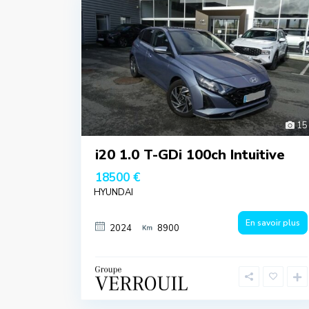
15
i20 1.0 T-GDi 100ch Intuitive
18500 €
HYUNDAI
En savoir plus
2024
8900