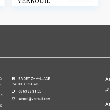
où
A
BRIDET ZA VALLADE
-
24100 BERGERAC
05 53 22 21 11
eau
accueil@verrouil.com
-
As
30