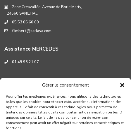
Zone Creavallée, Avenue de Borie Marty,
24660 SANILHAC
05 53 06 60 60
f.imbert@sarlava.com
Assistance MERCEDES
01 49 93 21 07
Assistance HYUNDAI
Gérer le consentement
0 800 001 219
Pour offrir les meilleures expériences, nous utilisons des technologies
telles que les cookies pour stocker et/ou accéder aux informations des
appareils. Le fait de consentir à ces technologies nous permettra de
traiter des données telles que le comportement de navigation ou les ID
uniques sur ce site. Le fait de ne pas consentir ou de retirer son
consentement peut avoir un effet négatif sur certaines caractéristiques et
fonctions.