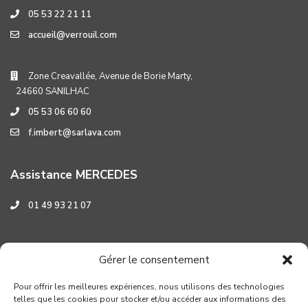
05 53 22 21 11
accueil@verrouil.com
Zone Creavallée, Avenue de Borie Marty,
24660 SANILHAC
05 53 06 60 60
f.imbert@sarlava.com
Assistance MERCEDES
01 49 93 21 07
Assistance HYUNDAI
Gérer le consentement
0 800 001 219
Pour offrir les meilleures expériences, nous utilisons des technologies
telles que les cookies pour stocker et/ou accéder aux informations des