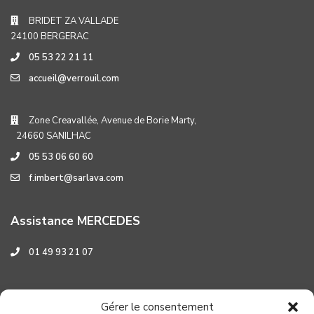
BRIDET ZA VALLADE
24100 BERGERAC
05 53 22 21 11
accueil@verrouil.com
Zone Creavallée, Avenue de Borie Marty,
24660 SANILHAC
05 53 06 60 60
f.imbert@sarlava.com
Assistance MERCEDES
01 49 93 21 07
Assistance HYUNDAI
Gérer le consentement