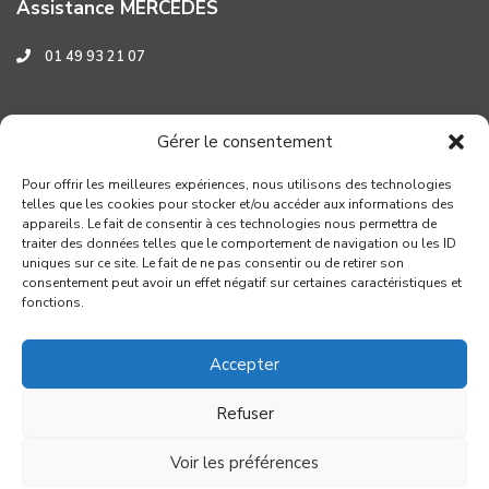
Assistance MERCEDES
01 49 93 21 07
Assistance HYUNDAI
Gérer le consentement
0 800 001 219
Pour offrir les meilleures expériences, nous utilisons des technologies
telles que les cookies pour stocker et/ou accéder aux informations des
appareils. Le fait de consentir à ces technologies nous permettra de
traiter des données telles que le comportement de navigation ou les ID
uniques sur ce site. Le fait de ne pas consentir ou de retirer son
consentement peut avoir un effet négatif sur certaines caractéristiques et
fonctions.
Accepter
Refuser
Copyright GROUPE VERROUIL - Création : Distinguez-vous.com
Voir les préférences
Conditions générales de réparation
Mentions légales