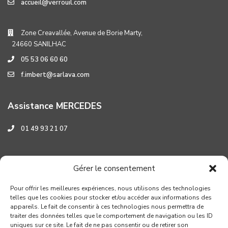
accueil@verrouil.com
Zone Creavallée, Avenue de Borie Marty,
24660 SANILHAC
05 53 06 60 60
f.imbert@sarlava.com
Assistance MERCEDES
01 49 93 21 07
Assistance HYUNDAI
Gérer le consentement
0 800 001 219
Pour offrir les meilleures expériences, nous utilisons des technologies
telles que les cookies pour stocker et/ou accéder aux informations des
appareils. Le fait de consentir à ces technologies nous permettra de
traiter des données telles que le comportement de navigation ou les ID
uniques sur ce site. Le fait de ne pas consentir ou de retirer son