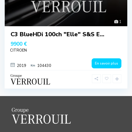
1
C3 BlueHDi 100ch "Elle" S&S E...
9900 €
CITROEN
En savoir plus
2019
104430