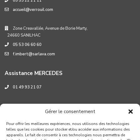
05 53 22 21 11
accueil@verrouil.com
Zone Creavallée, Avenue de Borie Marty,
24660 SANILHAC
05 53 06 60 60
f.imbert@sarlava.com
Assistance MERCEDES
01 49 93 21 07
Assistance HYUNDAI
Gérer le consentement
0 800 001 219
Pour offrir les meilleures expériences, nous utilisons des technologies
telles que les cookies pour stocker et/ou accéder aux informations des
appareils. Le fait de consentir à ces technologies nous permettra de