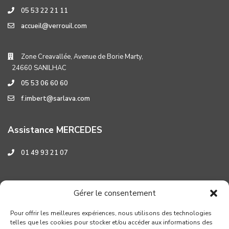
05 53 22 21 11
accueil@verrouil.com
Zone Creavallée, Avenue de Borie Marty,
24660 SANILHAC
05 53 06 60 60
f.imbert@sarlava.com
Assistance MERCEDES
01 49 93 21 07
Assistance HYUNDAI
Gérer le consentement
0 800 001 219
Pour offrir les meilleures expériences, nous utilisons des technologies
telles que les cookies pour stocker et/ou accéder aux informations des