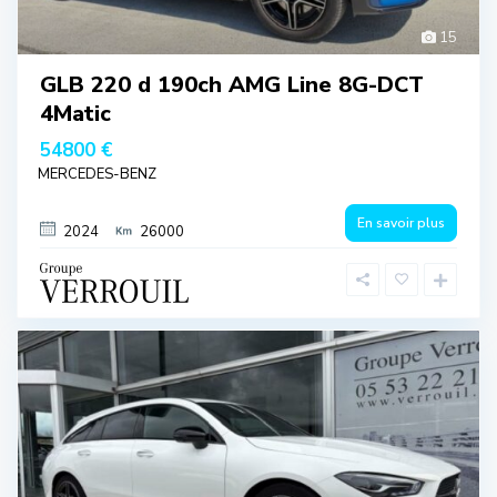
15
GLB 220 d 190ch AMG Line 8G-DCT
4Matic
54800 €
MERCEDES-BENZ
En savoir plus
2024
26000