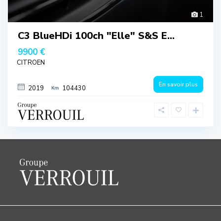
1
C3 BlueHDi 100ch "Elle" S&S E...
9900 €
CITROEN
En savoir plus
2019
104430