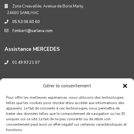
Zone Creavallée, Avenue de Borie Marty,
24660 SANILHAC
05 53 06 60 60
f.imbert@sarlava.com
Assistance MERCEDES
01 49 93 21 07
Assistance HYUNDAI
Gérer le consentement
0 800 001 219
Pour offrir les meilleures expériences, nous utilisons des technologies
telles que les cookies pour stocker et/ou accéder aux informations des
appareils. Le fait de consentir à ces technologies nous permettra de
traiter des données telles que le comportement de navigation ou les ID
uniques sur ce site. Le fait de ne pas consentir ou de retirer son
consentement peut avoir un effet négatif sur certaines caractéristiques et
fonctions.