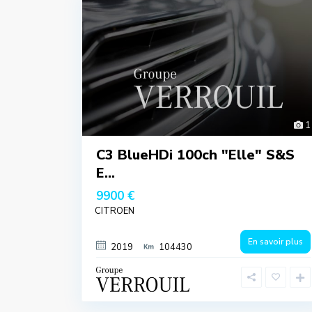
1
C3 BlueHDi 100ch "Elle" S&S
E...
9900 €
CITROEN
En savoir plus
2019
104430