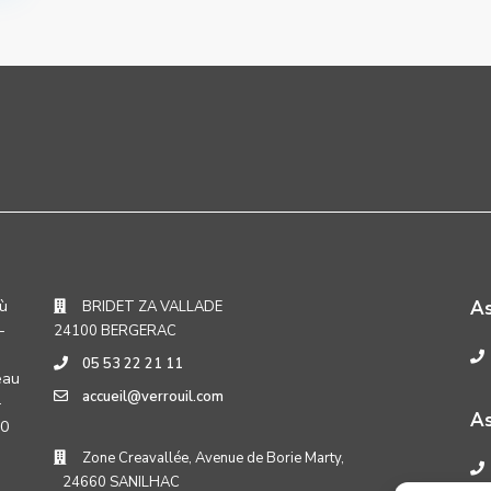
où
A
BRIDET ZA VALLADE
-
24100 BERGERAC
05 53 22 21 11
eau
accueil@verrouil.com
-
As
30
Zone Creavallée, Avenue de Borie Marty,
24660 SANILHAC