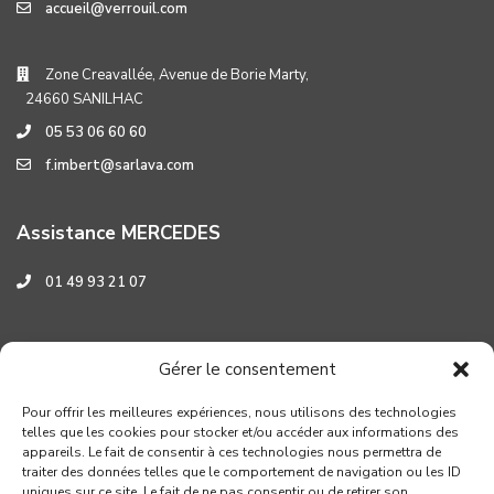
accueil@verrouil.com
Zone Creavallée, Avenue de Borie Marty,
24660 SANILHAC
05 53 06 60 60
f.imbert@sarlava.com
Assistance MERCEDES
01 49 93 21 07
Assistance HYUNDAI
Gérer le consentement
0 800 001 219
Pour offrir les meilleures expériences, nous utilisons des technologies
telles que les cookies pour stocker et/ou accéder aux informations des
appareils. Le fait de consentir à ces technologies nous permettra de
traiter des données telles que le comportement de navigation ou les ID
uniques sur ce site. Le fait de ne pas consentir ou de retirer son