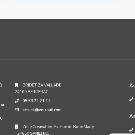
où
A
BRIDET ZA VALLADE
-
24100 BERGERAC
05 53 22 21 11
eau
accueil@verrouil.com
-
As
30
Zone Creavallée, Avenue de Borie Marty,
24660 SANILHAC