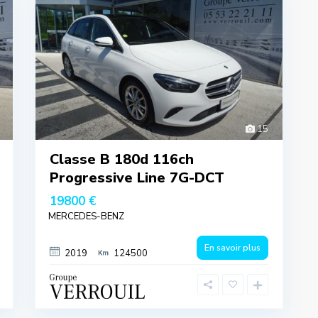
15
Classe B 180d 116ch
Progressive Line 7G-DCT
19800 €
MERCEDES-BENZ
En savoir plus
2019
124500