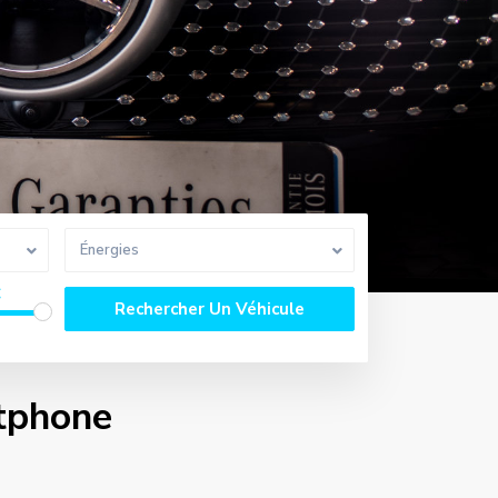
Énergies
€
rtphone