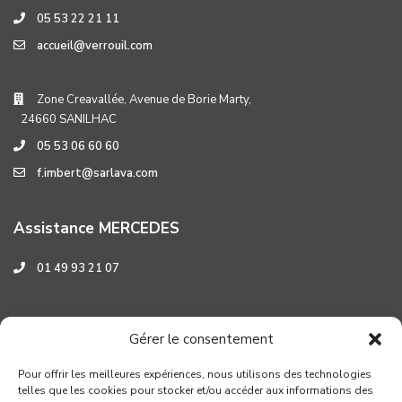
05 53 22 21 11
accueil@verrouil.com
Zone Creavallée, Avenue de Borie Marty,
24660 SANILHAC
05 53 06 60 60
f.imbert@sarlava.com
Assistance MERCEDES
01 49 93 21 07
Assistance HYUNDAI
Gérer le consentement
0 800 001 219
Pour offrir les meilleures expériences, nous utilisons des technologies
telles que les cookies pour stocker et/ou accéder aux informations des