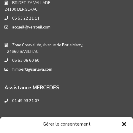
BRIDET ZA VALLADE
24100 BERGERAC
05 53 22 21 11
accueil@verrouil.com
Zone Creavallée, Avenue de Borie Marty,
24660 SANILHAC
05 53 06 60 60
f.imbert@sarlava.com
Assistance MERCEDES
01 49 93 21 07
Assistance HYUNDAI
Gérer le consentement
0 800 001 219