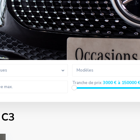
ques
Modèles
3000 € à 150000 
Tranche de prix
 C3