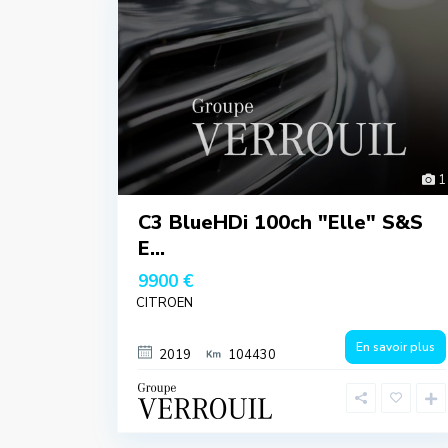
1
C3 BlueHDi 100ch "Elle" S&S
E...
9900 €
CITROEN
En savoir plus
2019
104430