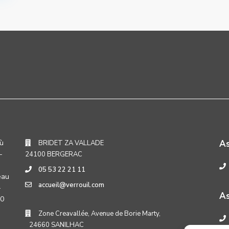
où
A
BRIDET ZA VALLADE
-
24100 BERGERAC
05 53 22 21 11
eau
accueil@verrouil.com
-
As
30
Zone Creavallée, Avenue de Borie Marty,
24660 SANILHAC