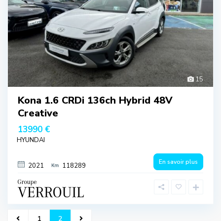
15
Kona 1.6 CRDi 136ch Hybrid 48V
Creative
13990 €
HYUNDAI
En savoir plus
2021
118289
1
2