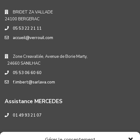
BRIDET ZA VALLADE
24100 BERGERAC
05 53 22 21 11
accueil@verrouil.com
Zone Creavallée, Avenue de Borie Marty,
24660 SANILHAC
05 53 06 60 60
f.imbert@sarlava.com
Assistance MERCEDES
01 49 93 21 07
Assistance HYUNDAI
Gérer le consentement