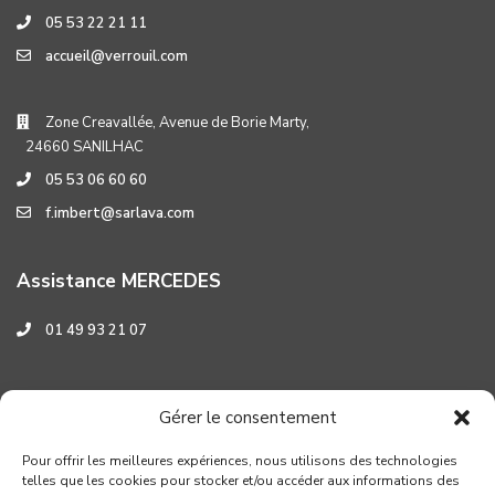
05 53 22 21 11
accueil@verrouil.com
Zone Creavallée, Avenue de Borie Marty,
24660 SANILHAC
05 53 06 60 60
f.imbert@sarlava.com
Assistance MERCEDES
01 49 93 21 07
Assistance HYUNDAI
Gérer le consentement
0 800 001 219
Pour offrir les meilleures expériences, nous utilisons des technologies
telles que les cookies pour stocker et/ou accéder aux informations des