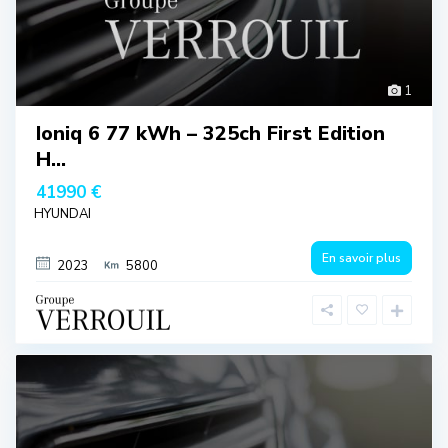
1
Ioniq 6 77 kWh – 325ch First Edition
H...
41990 €
HYUNDAI
En savoir plus
2023
5800