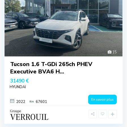
15
Tucson 1.6 T-GDi 265ch PHEV
Executive BVA6 H...
31490 €
HYUNDAI
En savoir plus
2022
67601