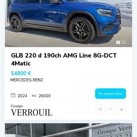
15
GLB 220 d 190ch AMG Line 8G-DCT
4Matic
54800 €
MERCEDES-BENZ
En savoir plus
2024
26000