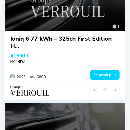
1
Ioniq 6 77 kWh – 325ch First Edition
H...
41990 €
HYUNDAI
En savoir plus
2023
5800