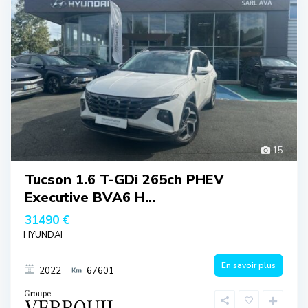
15
Tucson 1.6 T-GDi 265ch PHEV
Executive BVA6 H...
31490 €
HYUNDAI
En savoir plus
2022
67601