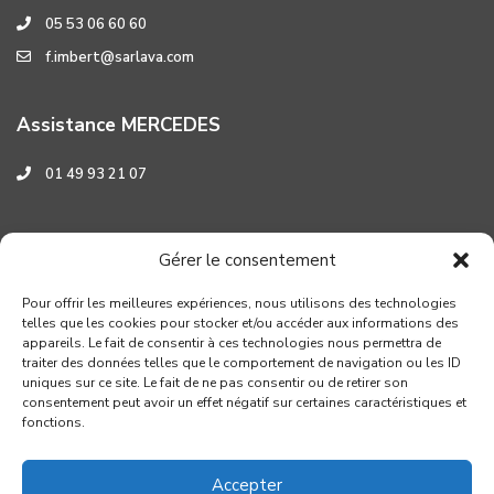
05 53 06 60 60
f.imbert@sarlava.com
Assistance MERCEDES
01 49 93 21 07
Assistance HYUNDAI
Gérer le consentement
0 800 001 219
Pour offrir les meilleures expériences, nous utilisons des technologies
telles que les cookies pour stocker et/ou accéder aux informations des
appareils. Le fait de consentir à ces technologies nous permettra de
traiter des données telles que le comportement de navigation ou les ID
uniques sur ce site. Le fait de ne pas consentir ou de retirer son
consentement peut avoir un effet négatif sur certaines caractéristiques et
fonctions.
Accepter