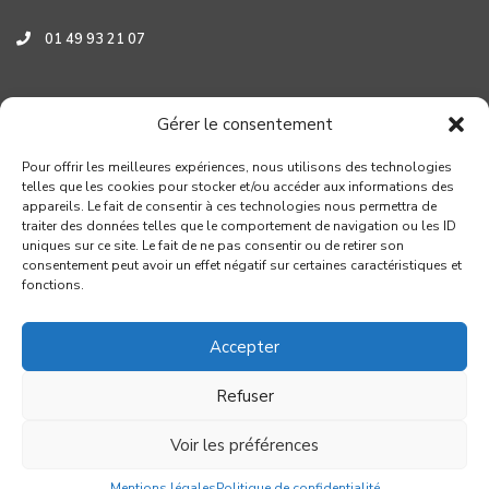
01 49 93 21 07
Assistance HYUNDAI
Gérer le consentement
0 800 001 219
Pour offrir les meilleures expériences, nous utilisons des technologies
telles que les cookies pour stocker et/ou accéder aux informations des
appareils. Le fait de consentir à ces technologies nous permettra de
traiter des données telles que le comportement de navigation ou les ID
uniques sur ce site. Le fait de ne pas consentir ou de retirer son
consentement peut avoir un effet négatif sur certaines caractéristiques et
fonctions.
Accepter
Refuser
Copyright GROUPE VERROUIL - Création : Distinguez-vous.com
Voir les préférences
Conditions générales de réparation
Mentions légales
Politique de confidentialité
Mentions légales
Politique de confidentialité