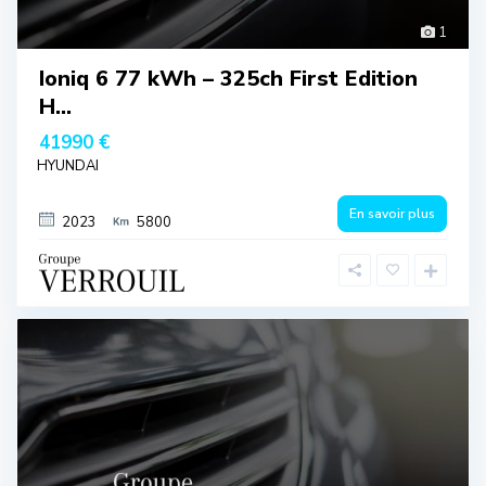
1
Ioniq 6 77 kWh – 325ch First Edition
H...
41990 €
HYUNDAI
En savoir plus
2023
5800