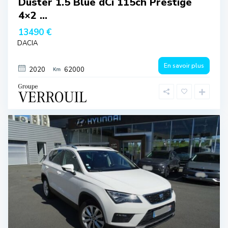
Duster 1.5 Blue dCi 115ch Prestige
4×2 ...
13490 €
DACIA
En savoir plus
2020
62000