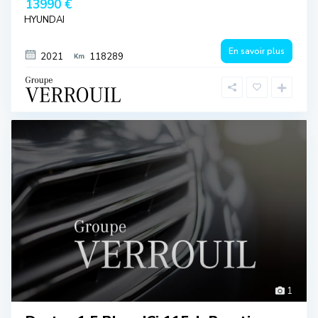
13990 €
HYUNDAI
En savoir plus
2021
118289
1