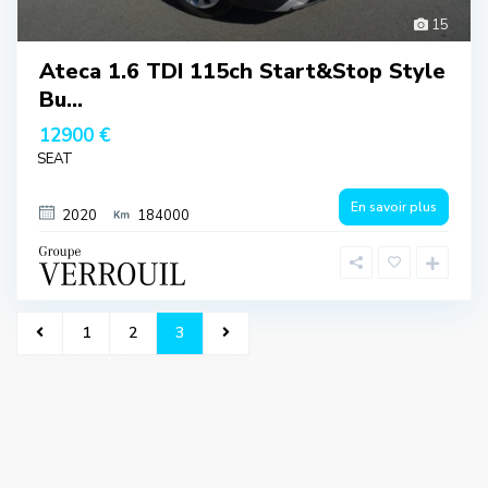
15
Ateca 1.6 TDI 115ch Start&Stop Style
Bu...
12900 €
SEAT
En savoir plus
2020
184000
1
2
3