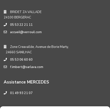
BRIDET ZA VALLADE
24100 BERGERAC
05 53 22 21 11
accueil@verrouil.com
Zone Creavallée, Avenue de Borie Marty,
24660 SANILHAC
05 53 06 60 60
f.imbert@sarlava.com
Assistance MERCEDES
01 49 93 21 07
Assistance HYUNDAI