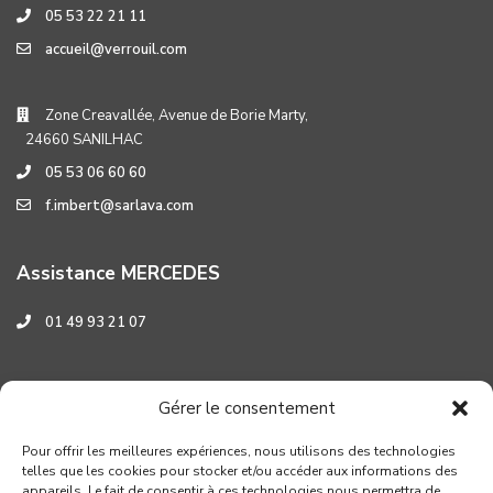
05 53 22 21 11
accueil@verrouil.com
Zone Creavallée, Avenue de Borie Marty,
24660 SANILHAC
05 53 06 60 60
f.imbert@sarlava.com
Assistance MERCEDES
01 49 93 21 07
Assistance HYUNDAI
Gérer le consentement
0 800 001 219
Pour offrir les meilleures expériences, nous utilisons des technologies
telles que les cookies pour stocker et/ou accéder aux informations des
appareils. Le fait de consentir à ces technologies nous permettra de