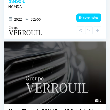
18490 €
HYUNDAI
En savoir plus
2022
32500
1