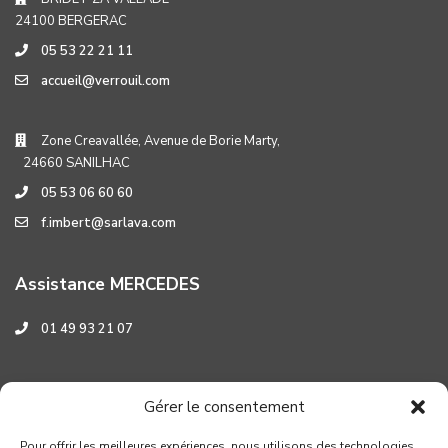
24100 BERGERAC
05 53 22 21 11
accueil@verrouil.com
Zone Creavallée, Avenue de Borie Marty,
24660 SANILHAC
05 53 06 60 60
f.imbert@sarlava.com
Assistance MERCEDES
01 49 93 21 07
Assistance HYUNDAI
Gérer le consentement
0 800 001 219
Pour offrir les meilleures expériences, nous utilisons des technologies