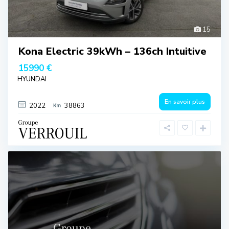
15
Kona Electric 39kWh – 136ch Intuitive
15990 €
HYUNDAI
En savoir plus
2022
38863