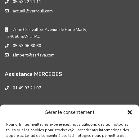
05 53 22 21 11
accueil@verrouil.com
Zone Creavallée, Avenue de Borie Marty,
24660 SANILHAC
05 53 06 60 60
f.imbert@sarlava.com
Assistance MERCEDES
01 49 93 21 07
Assistance HYUNDAI
Gérer le consentement
0 800 001 219
Pour offrir les meilleures expériences, nous utilisons des technologies
telles que les cookies pour stocker et/ou accéder aux informations des
appareils. Le fait de consentir à ces technologies nous permettra de