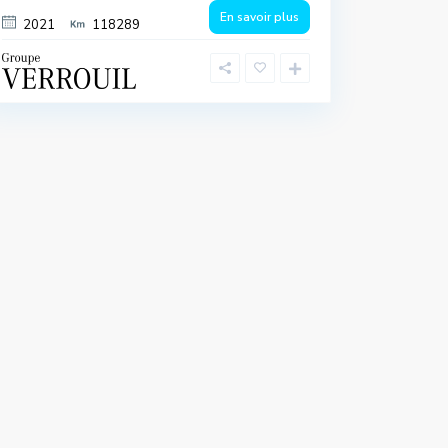
En savoir plus
2021
118289