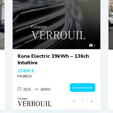
1
Kona Electric 39kWh – 136ch
Intuitive
17490 €
HYUNDAI
En savoir plus
2023
46000