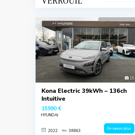
15
Kona Electric 39kWh – 136ch
Intuitive
15990 €
HYUNDAI
En savoir plus
2022
38863