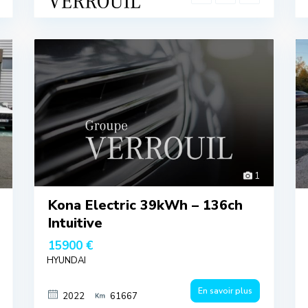
1
Kona Electric 39kWh – 136ch
Intuitive
15900 €
HYUNDAI
En savoir plus
2022
61667