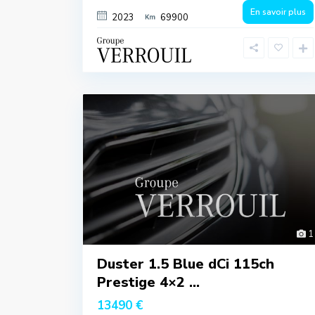
En savoir plus
2023
69900
1
Duster 1.5 Blue dCi 115ch
Prestige 4×2 ...
13490 €