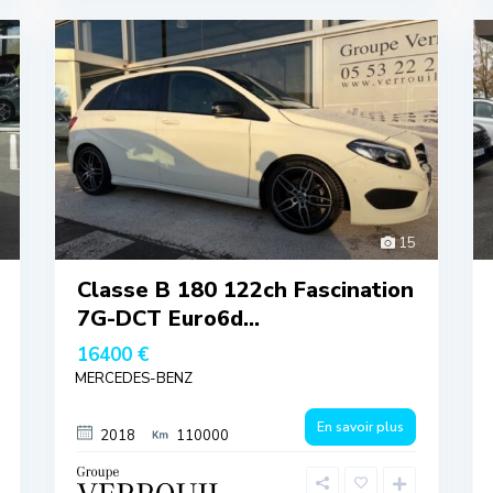
15
Classe B 180 122ch Fascination
7G-DCT Euro6d...
16400 €
MERCEDES-BENZ
En savoir plus
2018
110000