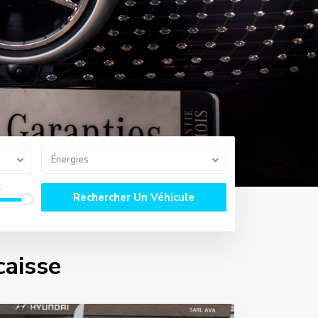
Énergies
€
caisse