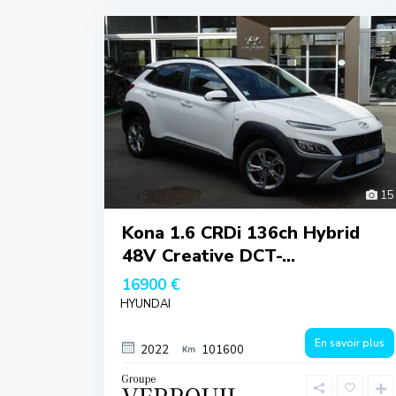
15
Kona 1.6 CRDi 136ch Hybrid
48V Creative DCT-...
16900 €
HYUNDAI
En savoir plus
2022
101600