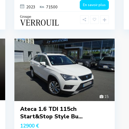
En savoir plus
2023
71500
15
Ateca 1.6 TDI 115ch
Start&Stop Style Bu...
12900 €