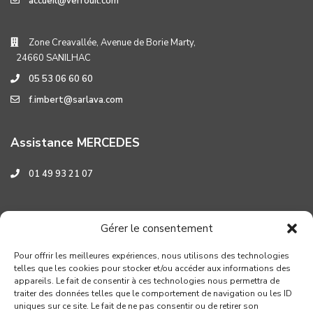
accueil@verrouil.com
Zone Creavallée, Avenue de Borie Marty,
24660 SANILHAC
05 53 06 60 60
f.imbert@sarlava.com
Assistance MERCEDES
01 49 93 21 07
Assistance HYUNDAI
Gérer le consentement
0 800 001 219
Pour offrir les meilleures expériences, nous utilisons des technologies
telles que les cookies pour stocker et/ou accéder aux informations des
appareils. Le fait de consentir à ces technologies nous permettra de
traiter des données telles que le comportement de navigation ou les ID
uniques sur ce site. Le fait de ne pas consentir ou de retirer son