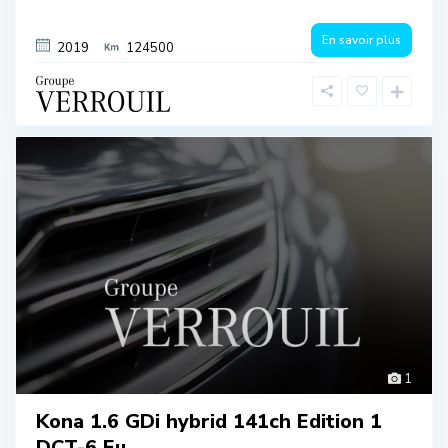
En savoir plus
2019
124500
1
Kona 1.6 GDi hybrid 141ch Edition 1
DCT-6 Eu...