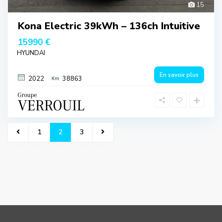
15
Kona Electric 39kWh – 136ch Intuitive
15990 €
HYUNDAI
En savoir plus
2022
38863
1
2
3