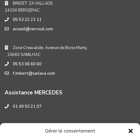
BRIDET ZA VALLADE
24100 BERGERAC
05 53 22 21 11
accueil@verrouil.com
Zone Creavallée, Avenue de Borie Marty,
24660 SANILHAC
05 53 06 60 60
f.imbert@sarlava.com
Assistance MERCEDES
01 49 93 21 07
Assistance HYUNDAI
Gérer le consentement
0 800 001 219