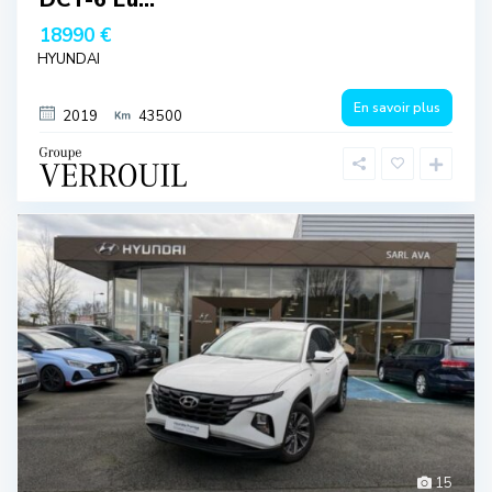
18990 €
HYUNDAI
En savoir plus
2019
43500
15