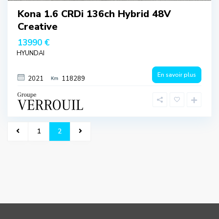
Kona 1.6 CRDi 136ch Hybrid 48V
Creative
13990 €
HYUNDAI
En savoir plus
2021
118289
1
2